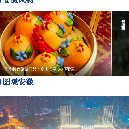
只此青绿 潜山琪怡春茶飘香
阜阳特色旅游商品：别出心裁 太和花馍