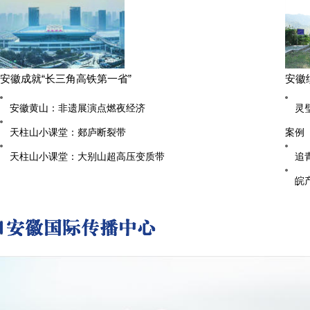
安徽成就“长三角高铁第一省”
安徽
安徽黄山：非遗展演点燃夜经济
灵
天柱山小课堂：郯庐断裂带
案例
天柱山小课堂：大别山超高压变质带
追
皖