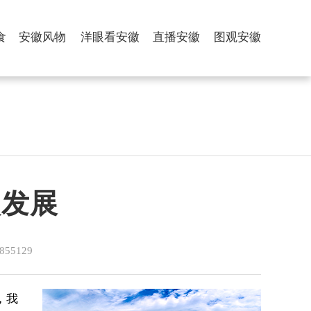
食
安徽风物
洋眼看安徽
直播安徽
图观安徽
碳发展
5129
，我