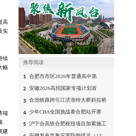
提高
及实
持续
推荐阅读
大幅
合肥市市区2026年普通高中第
安徽2026高招国家专项计划首
合池铁路跨引江济淮特大桥斜拉桥
少年CBA全国挑战赛合肥站开赛
终端
碳、
沪宁合高铁合肥枢纽项目加紧施工
筑建
安徽发布气象灾害防御提示（13