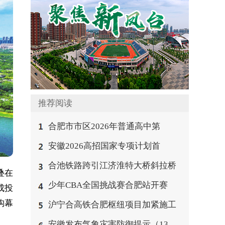
推荐阅读
合肥市市区2026年普通高中第
安徽2026高招国家专项计划首
合池铁路跨引江济淮特大桥斜拉桥
叠在
少年CBA全国挑战赛合肥站开赛
成投
构幕
沪宁合高铁合肥枢纽项目加紧施工
安徽发布气象灾害防御提示（13