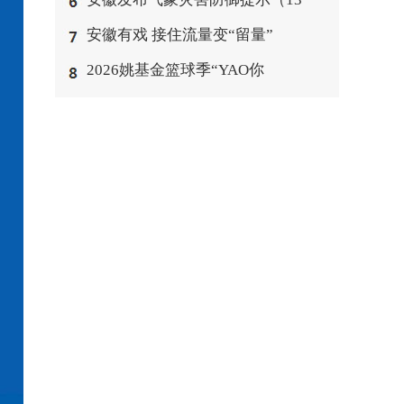
安徽有戏 接住流量变“留量”
2026姚基金篮球季“YAO你