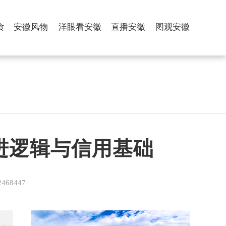
食
安徽风物
洋眼看安徽
直播安徽
图观安徽
演进逻辑与信用基础
68447