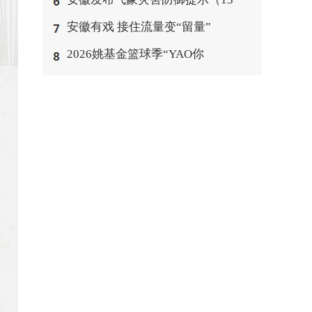
安徽有戏 接住流量变“留量”
2026姚基金篮球季“YAO你