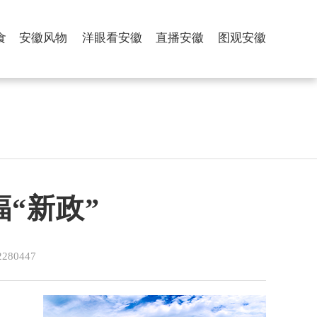
食
安徽风物
洋眼看安徽
直播安徽
图观安徽
福“新政”
80447