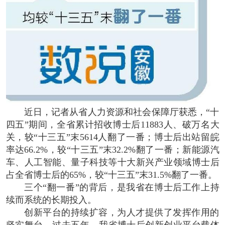
近日，记者从省人力资源和社会保障厅获悉，“十
四五”期间，全省累计招收博士后11883人、破万名大
关，较“十三五”末5614人翻了一番；博士后出站留皖
率达66.2%，较“十三五”末32.2%翻了一番；新能源汽
车、人工智能、量子科技等十大新兴产业领域博士后
占全省博士后的65%，较“十三五”末31.5%翻了一番。
三个“翻一番”的背后，是我省在博士后工作上持
续而系统的长期投入。
创新平台的持续扩容，为人才提供了发挥作用的
坚实舞台。过去五年，我省博士后创新创业平台载体