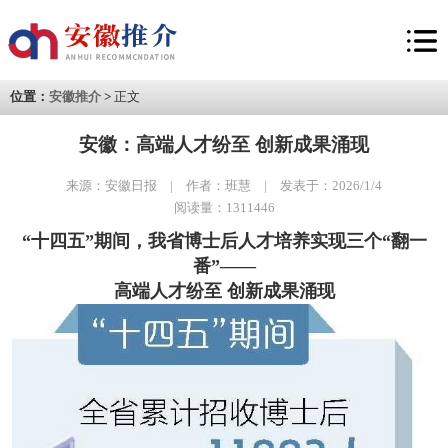
位置：
安徽推介
>
正文
安徽：高端人才纷至 创新成果涌现
来源：安徽日报 | 作者：班慧 | 发表于：2026/1/4
阅读量：1311446
“十四五”期间，我省博士后人才培养实现三个“翻一
番”——
高端人才纷至 创新成果涌现