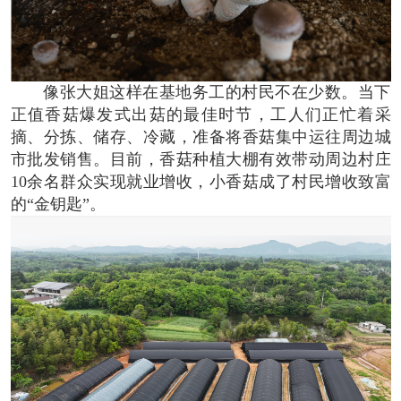
像张大姐这样在基地务工的村民不在少数。当下
正值香菇爆发式出菇的最佳时节，工人们正忙着采
摘、分拣、储存、冷藏，准备将香菇集中运往周边城
市批发销售。目前，香菇种植大棚有效带动周边村庄
10余名群众实现就业增收，小香菇成了村民增收致富
的“金钥匙”。