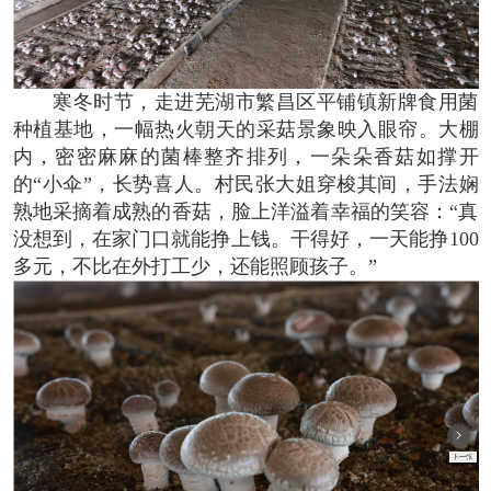
寒冬时节，走进芜湖市繁昌区平铺镇新牌食用菌
种植基地，一幅热火朝天的采菇景象映入眼帘。大棚
内，密密麻麻的菌棒整齐排列，一朵朵香菇如撑开
的“小伞”，长势喜人。村民张大姐穿梭其间，手法娴
熟地采摘着成熟的香菇，脸上洋溢着幸福的笑容：“真
没想到，在家门口就能挣上钱。干得好，一天能挣100
多元，不比在外打工少，还能照顾孩子。”