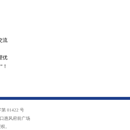
交流
理优
”！
01422 号
交口惠风府前广场
授权。