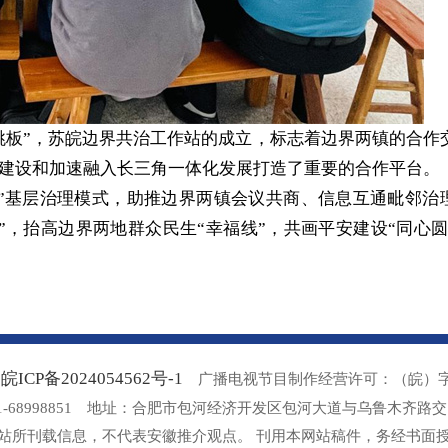
跳板”，苏皖边界共治工作站的成立，标志着边界两镇的合作
建设和加速融入长三角一体化发展打造了重要的合作平台。
谋”基层治理模式，助推边界两镇会议共商、信息互通毗邻治
，抬高边界两地群众民生“幸福线”，共画平安建设“同心圆
皖ICP备2024054562号-1
：
广播电视节目制作经营许可：（皖）字第 
51-68998851 地址：合肥市包河经济开发区包河大道与乌鲁木齐路
站所刊载信息，不代表安徽推介观点。 刊用本网站稿件，务经书面