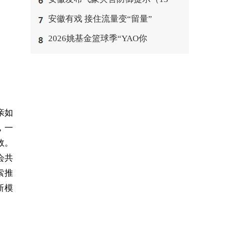
安徽有戏 接住流量变“留量”
2026姚基金篮球季“YAO你
亲如
，一
效。
会共
索推
新模